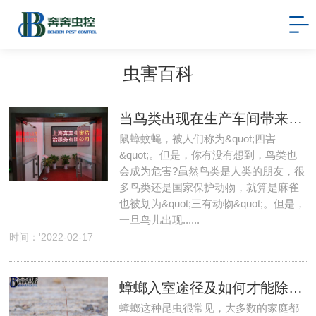
虫害百科
当鸟类出现在生产车间带来的污染，该如何科学防制？
鼠蟑蚊蝇，被人们称为&quot;四害
&quot;。但是，你有没有想到，鸟类也
会成为危害?虽然鸟类是人类的朋友，很
多鸟类还是国家保护动物，就算是麻雀
也被划为&quot;三有动物&quot;。但是，
一旦鸟儿出现......
时间：'2022-02-17
蟑螂入室途径及如何才能除蟑螂
蟑螂这种昆虫很常见，大多数的家庭都