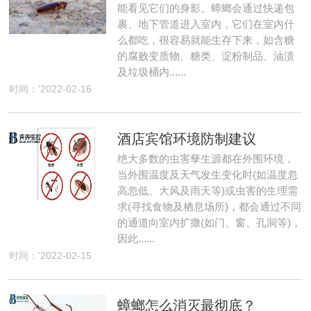
能看见它们的身影。蟑螂会通过快递包
裹、地下管道进入室内，它们在室内什
么都吃，很容易就能生存下来，如含糖
的腐败变质物、糖类、淀粉制品、油渍
及垃圾桶内......
时间：'2022-02-16
酒店宾馆环境防制建议
绝大多数的虫害孳生源都在外围环境，
当外围温度及天气发生变化时(如温度忽
高忽低、大风及雨天等)或虫害的生理需
求(寻找食物及栖息场所)，都会通过不同
的通道向室内扩撒(如门、窗、孔洞等)，
因此......
时间：'2022-02-15
蟑螂怎么消灭最彻底？