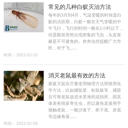
常见的几种白蚁灭治方法
每年的3月到4月，气温变暖的时候是白
蚁的活跃期，白蚁一般在天气变暖的中
午飞行，飞行的时间一般在1小时以下，
但是眼前突然出现密集的飞虫，头皮发
麻是不可避免的。奔奔虫控提醒广大市
民，对于飞......
时间：'2022-02-10
消灭老鼠最有效的方法
家庭灭鼠应尽量使用物理方法而慎用化
学方法，比如捕鼠笼、粘鼠板等，捕获
后可将老鼠放进水里淹死或拍死，因其
体表有很多寄生虫，所以避免直接用手
接触老鼠，一般沙发下、柜子底、床底
等边缘角落......
时间：'2022-02-09