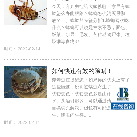
今天，奔奔虫控给大家聊聊：家里有蟑
螂怎么办能根除？蟑螂怎么消灭最彻
底？一、蟑螂的特征分析1.蟑螂喜欢吃
什么？蟑螂可以说是荤素不忌，面包、
饭菜、水果、毛发、各种动物尸体、垃
圾堆等食物都......
时间：'2022-02-14
如何快速有效的除螨！
奔奔虫控提醒您：如果你的枕头上有了
这些痕迹，说明被螨虫寄生了。首先是
枕套变色：枕套变色多是由汗水、口
水、头油引起的，可以通过清洗枕套、
更换枕头解决。但也有可能是螨虫寄
生。螨虫的生存......
时间：'2022-02-11