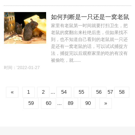
如何判断是一只还是一窝老鼠
家里有老鼠第一时间就要打扫卫生，把
老鼠的窝翻出来杜绝后患，但如果找不
到，也不知道自己看到的老鼠就一只还
是还有一窝老鼠的话，可以试试捕捉方
法，捕捉完以后观察家里的吃的有没有
被偷吃，就......
时间：'2022-01-27
...
57
«
1
2
54
55
56
58
...
59
60
89
90
»