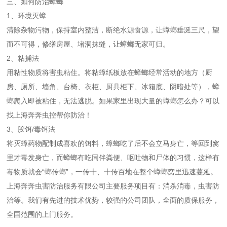
三、如何防治蟑螂
1、环境灭蟑
清除杂物污物，保持室内整洁，断绝水源食源，让蟑螂垂涎三尺，望
而不可得，修缮房屋、堵洞抹缝，让蟑螂无家可归
。
2、粘捕法
用粘性物质将害虫粘住。将粘蟑纸板放在蟑螂经常活动的地方（厨
房、厕所、墙角、台椅、衣柜、厨具柜下、冰箱底、阴暗处等），蟑
螂爬入即被粘住，无法逃脱。
如果家里出现大量的蟑螂怎么办？可以
找上海奔奔虫控帮你防治！
3、胶饵
/
毒饵法
将灭蟑药物配制成喜欢的饵料，蟑螂吃了后不会立马身亡，等回到窝
里才毒发身亡，而蟑螂有吃同伴粪便、呕吐物和尸体的习惯，这样有
毒物质就会
“
螂传螂
”
，一传十、十传百地在整个蟑螂窝里迅速蔓延。
上海奔奔虫害防治服务有限公司主要服务项目有：消杀消毒，虫害防
治等。我们有先进的技术优势，较强的公司团队，全面的质保服务，
全国范围的上门服务。