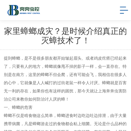
家里蟑螂成灾？是时候介绍真正的
灭蟑技术了！
提到蟑螂，是不是很多朋友都开始皱起眉头、或者鸡皮疙瘩已经起来
了，只要有人的地方，蟑螂就像甩不掉的影子一样，会一直存在。特
别是在南方，这里的蟑螂不但会爬，还有可能会飞，我相信在很多人
的心中，它就像是人人喊打的过街老鼠一样令人讨厌。蟑螂就是百害
无一利的存在，如果你也有这样的困扰，那今天就让上海奔奔虫害防
治公司来教你如何防治讨人厌的蟑！
一、蟑螂的危害
蟑螂不仅是啃食物这么简单，蟑螂进食时边吃边吐边排泄，由于大量
携带病菌，凡是蟑螂游走过的食物都会粘上细菌。无论是什么品种的