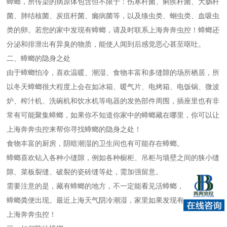
蟑螂，所传染的病原体包含但不限于：伤寒杆菌、痢疾杆菌、大肠杆
菌、肺结核菌、炭疽杆菌、癞病菌等，以及绦虫类、蛔虫类、血吸虫
类的卵。若您的家中发现有蟑螂，请及时联系上海奔奔虫控！蟑螂还
分泌和排泄出有异臭的物质，能使人闻到后感觉恶心甚至呕吐。
二、蟑螂的隐身之处
由于蟑螂怕冷，喜欢温暖、潮湿、食物丰富和多缝隙的场所栖居，所
以冬天蟑螂很大程度上会在如冰箱、暖气片、电烤箱、电饭锅、微波
炉、榨汁机、洗碗机和饮水机等电器的发热部件周围，插座里也有非
常有可能聚集蟑螂，如果你不知道你家中的蟑螂藏在哪里，你可以让
上海奔奔虫控来帮你寻找蟑螂的隐身之处！
食物丰富的厨房，阴暗潮湿的卫生间也有可能存在蟑螂。
蟑螂喜欢钻入各种小缝隙，例如各种橱柜、吊柜与墙壁之间的狭小缝
隙、菜板裂缝、破裂的瓷砖缝等处，需加强留意。
需要注意的是，藏有蟑螂的地方，不一定能看见活蟑螂，但一般会有
蟑螂粪便出现。
最近上海天气阴冷潮湿，家里如果发现有蟑螂可以找
上海奔奔虫控！