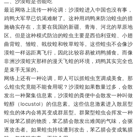
二、沙漠蝗是否能吃
最近网络上流传一种论调：沙漠蝗进入中国也没有事，
鸡鸭大军早已饥渴难耐了。
这种用鸡鸭来防治蝗虫的措
施确实存在，主要在我国的新疆、青海、河北的草原地
区。但是这种模式防治的蝗虫主要是西伯利亚蝗、小翅
曲背蝗、雏蝗、戟纹蝗和牧草蝗等。这些蝗虫不会像沙
漠蝗一样远距离飞行，因此比较容易被鸡鸭捕食。而像
非洲沙漠蝗灾那样的漫天飞蝗的环境，鸡鸭其实完全也
是束手无策的。
网络上还有一种论调，即人可以抓蝗虫烹调成美食。
那
么蝗虫究竟能不能食用呢？沙漠蝗如果数量过多，会散
发出一种聚集信息素，沙漠蝗的粪便中会散发一种叫做
蝗醇（locustol）的信息素。这些信息激素进入散居型
蝗虫的体内会将其变成群居型。群聚型蝗虫会挥发一种
叫做苯乙腈的物质，苯乙腈会散发出难闻的气味，会驱
逐攻击者。如果蝗虫持续遭到攻击，苯乙腈会变成氢腈